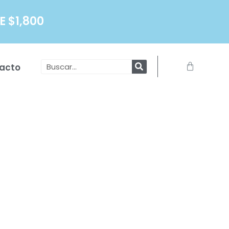
 $1,800
Search
Carrito
acto