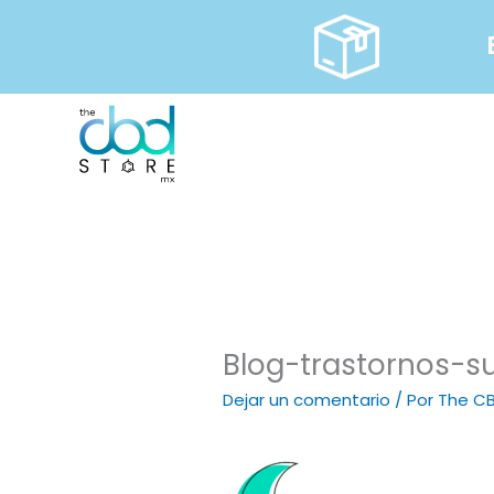
Ir
al
contenido
Blog-trastornos-s
Dejar un comentario
/ Por
The C