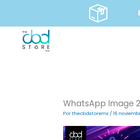
Ir
al
contenido
WhatsApp Image 202
Por
thecbdstoremx
/
16 noviembr