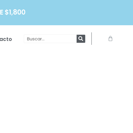
 $1,800
Search
Carrito
acto