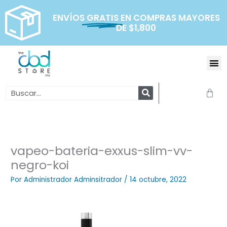
Ir
al
ENVÍOS
GRATIS
EN COMPRAS MAYORES
DE $1,800
contenido
Me
Search
Carr
vapeo-bateria-exxus-slim-vv-
negro-koi
Por
Administrador Adminsitrador
/
14 octubre, 2022