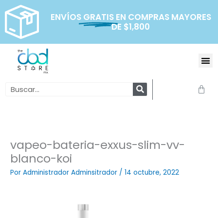
Ir
al
ENVÍOS
GRATIS
EN COMPRAS MAYORES
DE $1,800
contenido
Me
Search
Carr
vapeo-bateria-exxus-slim-vv-
blanco-koi
Por
Administrador Adminsitrador
/
14 octubre, 2022