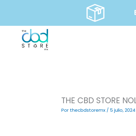
Ir
al
contenido
THE CBD STORE NOL
Por
thecbdstoremx
/
5 julio, 2024