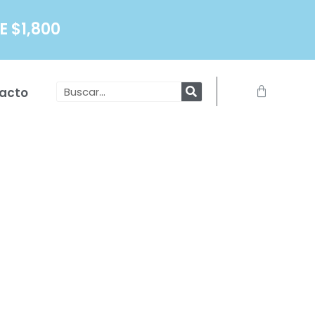
 $1,800
Search
Carrito
acto