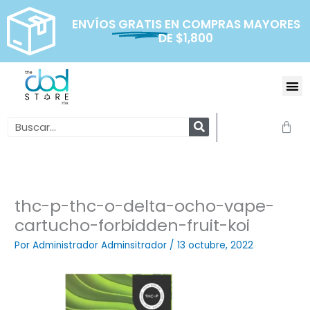
Ir
al
ENVÍOS
GRATIS
EN COMPRAS MAYORES
DE $1,800
contenido
Me
Search
Carr
thc-p-thc-o-delta-ocho-vape-
cartucho-forbidden-fruit-koi
Por
Administrador Adminsitrador
/
13 octubre, 2022