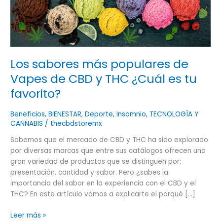
populares
de
Vapes
de
CBD
Los sabores más populares de
y
THC
Vapes de CBD y THC ¿Cuál es tu
¿Cuál
favorito?
es
tu
Beneficios
,
BIENESTAR
,
Deporte
,
Insomnio
,
TECNOLOGÍA Y
favorito?
CANNABIS
/
thecbdstoremx
Sabemos que el mercado de CBD y THC ha sido explorado
por diversas marcas que entre sus catálogos ofrecen una
gran variedad de productos que se distinguen por:
presentación, cantidad y sabor. Pero ¿sabes la
importancia del sabor en la experiencia con el CBD y el
THC? En este artículo vamos a explicarte el porqué […]
Leer más »