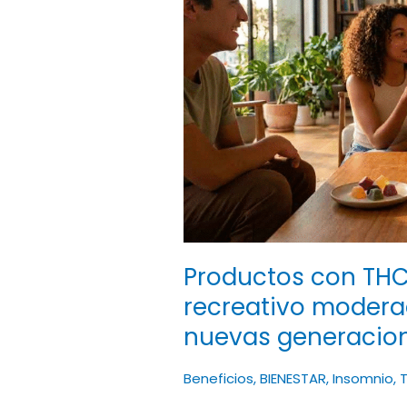
en
2026:
consumo
recreativo
moderado
y
responsabilidad
en
nuevas
generaciones
Productos con TH
recreativo modera
nuevas generacio
Beneficios
,
BIENESTAR
,
Insomnio
,