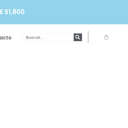
 $1,800
Search
Carrito
acto