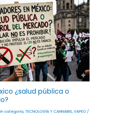
ico ¿salud pública o
do?
in categoría
,
TECNOLOGÍA Y CANNABIS
,
VAPEO
/