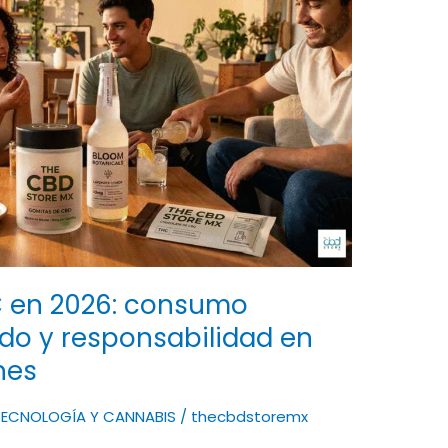
C en 2026: consumo
do y responsabilidad en
nes
TECNOLOGÍA Y CANNABIS
/
thecbdstoremx