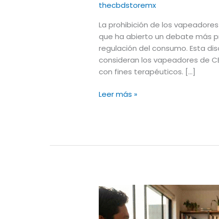
thecbdstoremx
La prohibición de los vapeadore
que ha abierto un debate más pr
regulación del consumo. Esta di
consideran los vapeadores de CB
con fines terapéuticos. […]
Leer más »
Productos
con
THC