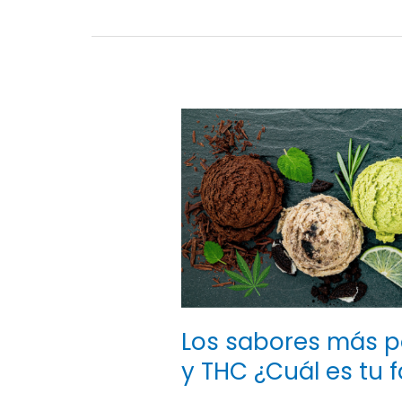
Los
sabores
más
populares
de
Vapes
de
CBD
y
THC
¿Cuál
Los sabores más p
es
y THC ¿Cuál es tu f
tu
favorito?