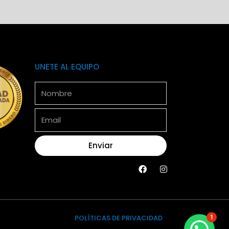
UNETE AL EQUIPO
Nombre
Email
Enviar
F
I
a
n
c
s
e
t
b
a
o
g
o
r
POLÍTICAS DE PRIVACIDAD
1
k
a