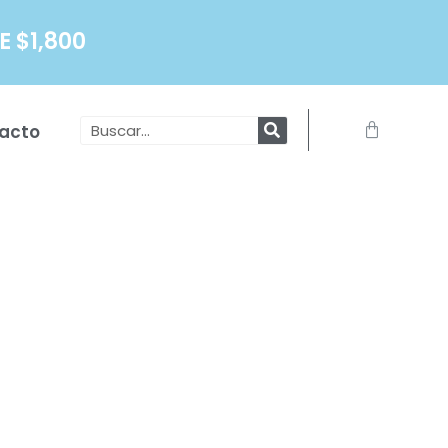
 $1,800
Search
Carrito
acto