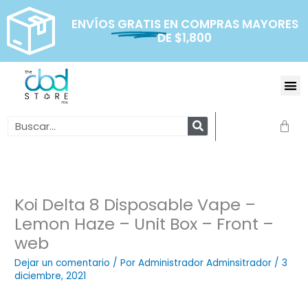
Ir
al
ENVÍOS
GRATIS
EN COMPRAS MAYORES
DE $1,800
contenido
Me
Search
Carr
Koi Delta 8 Disposable Vape –
Lemon Haze – Unit Box – Front –
web
Dejar un comentario
/ Por
Administrador Adminsitrador
/
3
diciembre, 2021