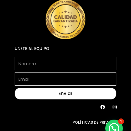
UNETE AL EQUIPO
Nombre
Email
Enviar
F
I
a
n
c
s
e
t
1
POLÍTICAS DE PRIVACIDAD
b
a
o
g