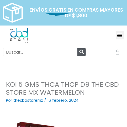
Ir
al
ENVÍOS
GRATIS
EN COMPRAS MAYORES
DE $1,800
contenido
Me
Search
Carr
KOI 5 GMS THCA THCP D9 THE CBD
STORE MX WATERMELON
Por
thecbdstoremx
/
16 febrero, 2024