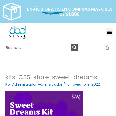
Ir
al
ENVÍOS
GRATIS
EN COMPRAS MAYORES
DE $1,800
contenido
Me
Search
Carr
kits-CBS-store-sweet-dreams
Por
Administrador Adminsitrador
/
16 noviembre, 2022