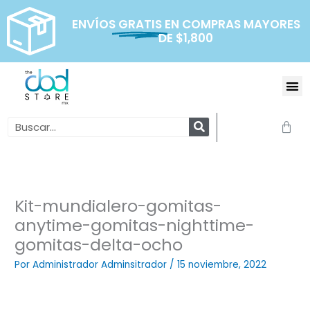
Ir
al
ENVÍOS
GRATIS
EN COMPRAS MAYORES
DE $1,800
contenido
Me
Search
Carr
Kit-mundialero-gomitas-
anytime-gomitas-nighttime-
gomitas-delta-ocho
Por
Administrador Adminsitrador
/
15 noviembre, 2022