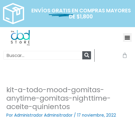
Ir
al
ENVÍOS
GRATIS
EN COMPRAS MAYORES
DE $1,800
contenido
Me
Search
Carr
kit-a-todo-mood-gomitas-
anytime-gomitas-nighttime-
aceite-quinientos
Por
Administrador Adminsitrador
/
17 noviembre, 2022