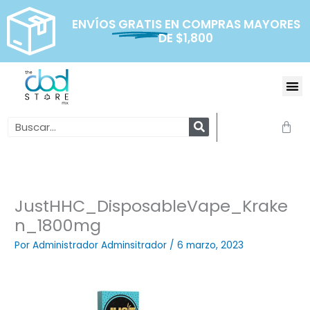
Ir
al
ENVÍOS
GRATIS
EN COMPRAS MAYORES
DE $1,800
contenido
Me
Search
Carr
JustHHC_DisposableVape_Krake
n_1800mg
Por
Administrador Adminsitrador
/
6 marzo, 2023