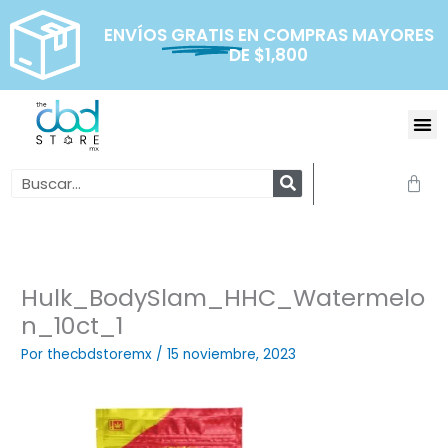
Ir
al
ENVÍOS
GRATIS
EN COMPRAS MAYORES
DE $1,800
contenido
Me
Search
Carr
Hulk_BodySlam_HHC_Watermelo
n_10ct_1
Por
thecbdstoremx
/
15 noviembre, 2023