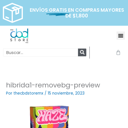
Ir
al
ENVÍOS
GRATIS
EN COMPRAS MAYORES
DE $1,800
contenido
Me
Search
Carr
hibrida1-removebg-preview
Por
thecbdstoremx
/
15 noviembre, 2023