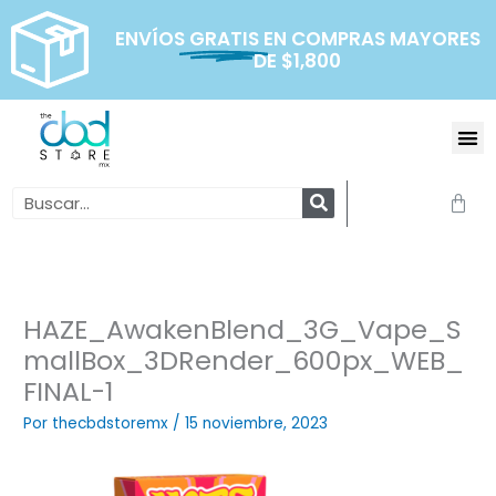
Ir
al
ENVÍOS
GRATIS
EN COMPRAS MAYORES
DE $1,800
contenido
Me
Search
Carr
HAZE_AwakenBlend_3G_Vape_S
mallBox_3DRender_600px_WEB_
FINAL-1
Por
thecbdstoremx
/
15 noviembre, 2023