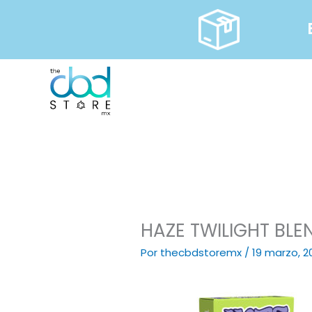
Ir
al
contenido
HAZE TWILIGHT BLE
Por
thecbdstoremx
/
19 marzo, 2