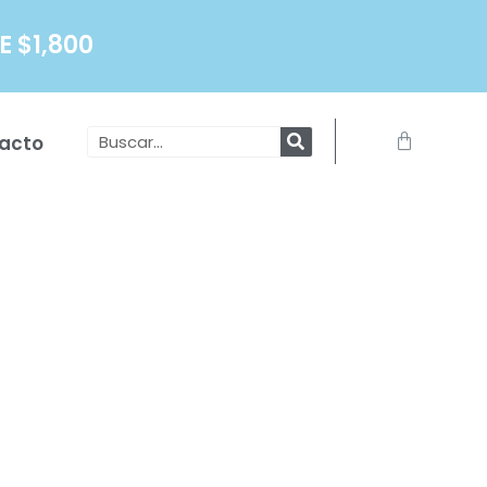
 $1,800
Search
Carrito
acto