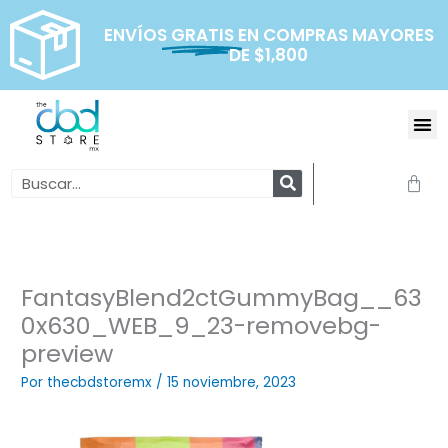
Ir
al
ENVÍOS
GRATIS
EN COMPRAS MAYORES
DE $1,800
contenido
Me
Search
Carr
FantasyBlend2ctGummyBag__63
0x630_WEB_9_23-removebg-
preview
Por
thecbdstoremx
/
15 noviembre, 2023