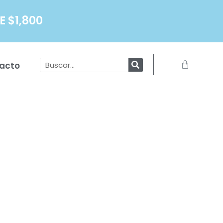
 $1,800
Search
Carrito
acto