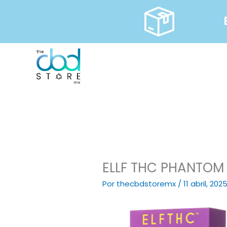
Ir
al
contenido
ELLF THC PHANTOM
Por
thecbdstoremx
/
11 abril, 202