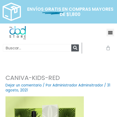
Ir
al
ENVÍOS
GRATIS
EN COMPRAS MAYORES
DE $1,800
contenido
Me
Search
Carr
CANIVA-KIDS-RED
Dejar un comentario
/ Por
Administrador Adminsitrador
/
31
agosto, 2021