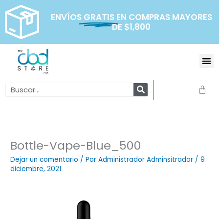
Ir
al
ENVÍOS
GRATIS
EN COMPRAS MAYORES
DE $1,800
contenido
Me
Search
Carr
Bottle-Vape-Blue_500
Dejar un comentario
/ Por
Administrador Adminsitrador
/
9
diciembre, 2021