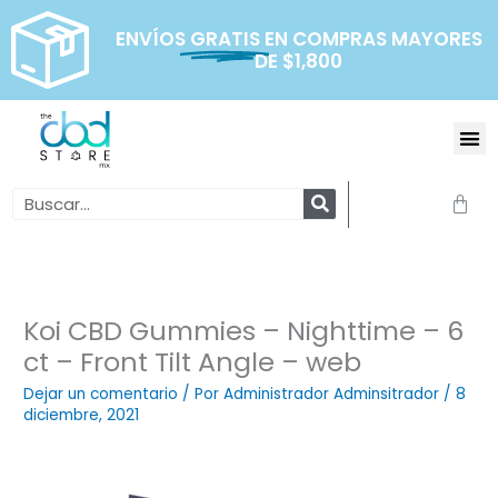
Ir
al
ENVÍOS
GRATIS
EN COMPRAS MAYORES
DE $1,800
contenido
Me
Search
Carr
Koi CBD Gummies – Nighttime – 6
ct – Front Tilt Angle – web
Dejar un comentario
/ Por
Administrador Adminsitrador
/
8
diciembre, 2021