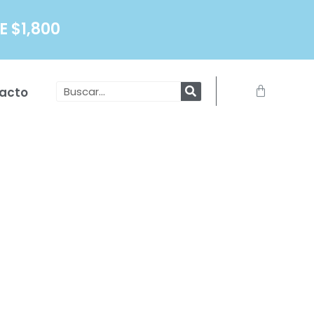
 $1,800
Search
Carrito
acto