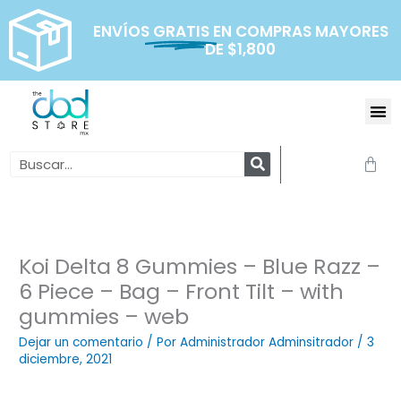
Ir
al
ENVÍOS
GRATIS
EN COMPRAS MAYORES
DE $1,800
contenido
Me
Search
Carr
Koi Delta 8 Gummies – Blue Razz –
6 Piece – Bag – Front Tilt – with
gummies – web
Dejar un comentario
/ Por
Administrador Adminsitrador
/
3
diciembre, 2021