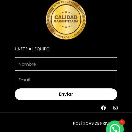
UNETE AL EQUIPO
Nombre
Email
Enviar
F
I
a
n
c
s
e
t
1
POLÍTICAS DE PRIVACIDAD
b
a
o
g