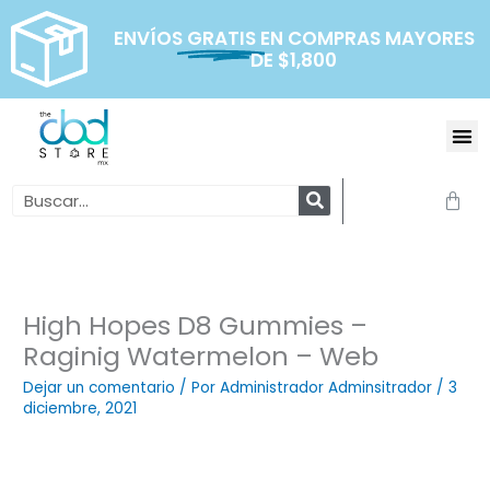
Ir
al
ENVÍOS
GRATIS
EN COMPRAS MAYORES
DE $1,800
contenido
Me
Search
Carr
High Hopes D8 Gummies –
Raginig Watermelon – Web
Dejar un comentario
/ Por
Administrador Adminsitrador
/
3
diciembre, 2021