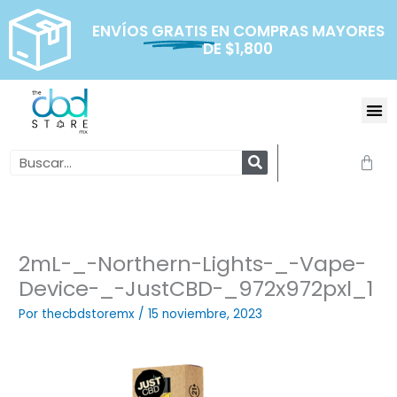
Ir
al
ENVÍOS
GRATIS
EN COMPRAS MAYORES
DE $1,800
contenido
Me
Search
Carr
2mL-_-Northern-Lights-_-Vape-
Device-_-JustCBD-_972x972pxl_1
Por
thecbdstoremx
/
15 noviembre, 2023