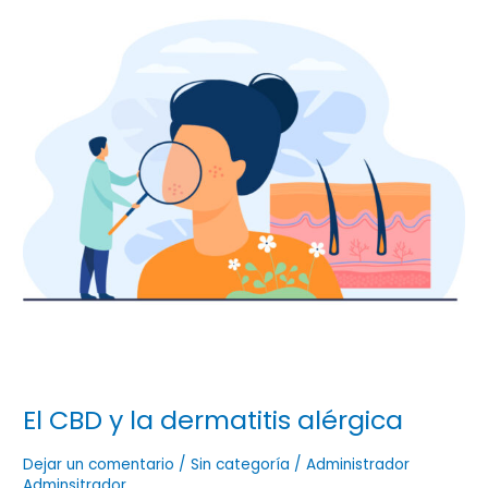
la
dermatitis
alérgica
El CBD y la dermatitis alérgica
Dejar un comentario
/
Sin categoría
/
Administrador
Adminsitrador