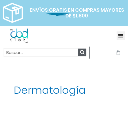
Ir
al
ENVÍOS
GRATIS
EN COMPRAS MAYORES
DE $1,800
contenido
Me
Search
Carr
Dermatología
El
CBD
y