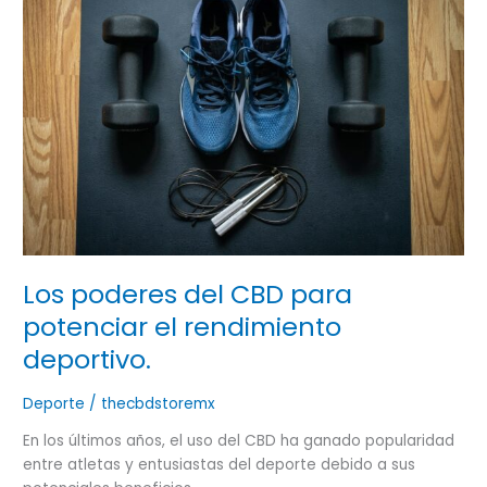
CBD
para
potenciar
el
rendimiento
deportivo.
Los poderes del CBD para
potenciar el rendimiento
deportivo.
Deporte
/
thecbdstoremx
En los últimos años, el uso del CBD ha ganado popularidad
entre atletas y entusiastas del deporte debido a sus