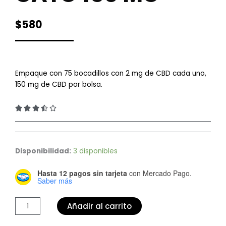
$
580
Empaque con 75 bocadillos con 2 mg de CBD cada uno,
150 mg de CBD por bolsa.
3.5/5





Premios
para
Disponibilidad:
3 disponibles
gato
Hasta 12 pagos sin tarjeta
con Mercado Pago.
150
Saber más
mg
cantidad
Añadir al carrito