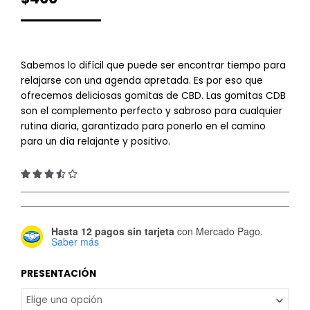
Sabemos lo difícil que puede ser encontrar tiempo para
relajarse con una agenda apretada. Es por eso que
ofrecemos deliciosas gomitas de CBD. Las gomitas CDB
son el complemento perfecto y sabroso para cualquier
rutina diaria, garantizado para ponerlo en el camino
para un día relajante y positivo.
3.5/5





Just
Hasta 12 pagos sin tarjeta
con Mercado Pago.
CBD
Saber más
-
Gomitas
PRESENTACIÓN
de
250mg
cantidad