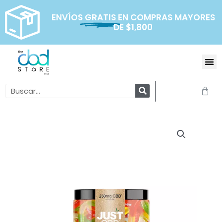
Ir
al
ENVÍOS
GRATIS
EN COMPRAS MAYORES
DE $1,800
contenido
Me
Search
Carr