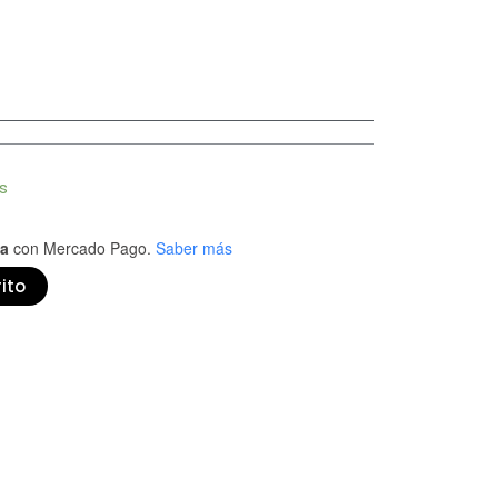
s
ta
con Mercado Pago.
Saber más
rito