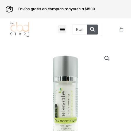
Ir
al
Envíos gratis en compras mayores a $1500
contenido
Menu
Search
Carr