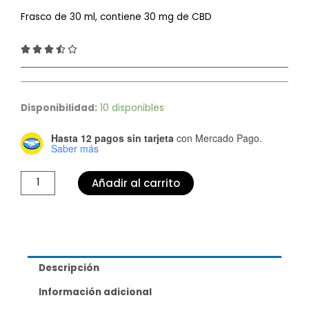
Frasco de 30 ml, contiene 30 mg de CBD
3.5/5





Crema
hidratante
Disponibilidad:
10 disponibles
para
Hasta 12 pagos sin tarjeta
con Mercado Pago.
hombres
Saber más
cantidad
Añadir al carrito
Descripción
Información adicional