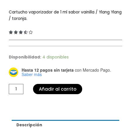
Cartucho vaporizador de 1 ml sabor vainilla / Ylang Ylang
/ toronja.
3.5/5





Cartucho
HARMONY
Disponibilidad:
4 disponibles
cantidad
Hasta 12 pagos sin tarjeta
con Mercado Pago.
Saber más
Añadir al carrito
Descripción