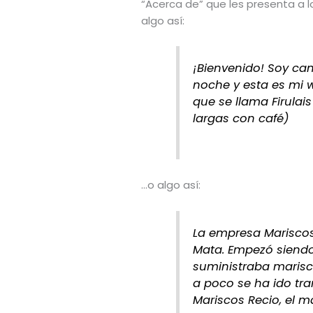
“Acerca de” que les presenta a lo
algo así:
¡Bienvenido! Soy cam
noche y esta es mi w
que se llama Firulai
largas con café)
…o algo así:
La empresa Mariscos
Mata. Empezó siend
suministraba marisc
a poco se ha ido tr
Mariscos Recio, el ma