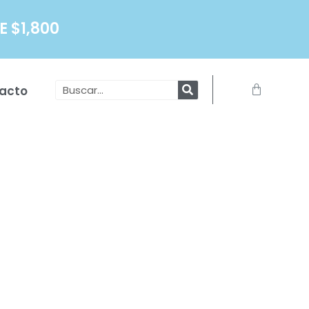
 $1,800
Search
Carrito
acto