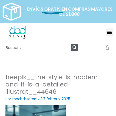
Ir
al
ENVÍOS
GRATIS
EN COMPRAS MAYORES
DE $1,800
contenido
Me
Search
Carr
freepik__the-style-is-modern-
and-it-is-a-detailed-
illustrat__44646
Por
thecbdstoremx
/
7 febrero, 2025