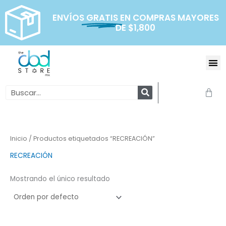
Ir
al
ENVÍOS
GRATIS
EN COMPRAS MAYORES
DE $1,800
contenido
Me
Search
Carr
Inicio
/ Productos etiquetados “RECREACIÓN”
RECREACIÓN
Mostrando el único resultado