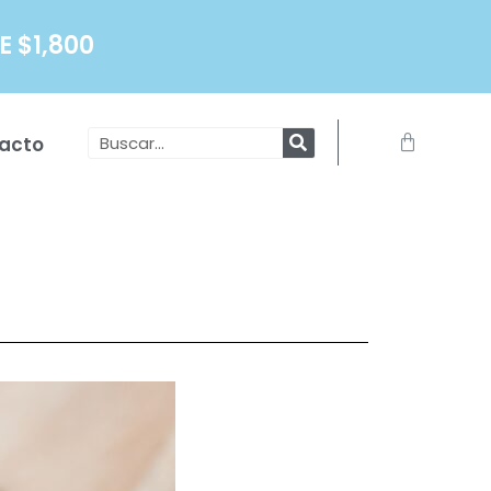
 $1,800
Search
Carrito
acto