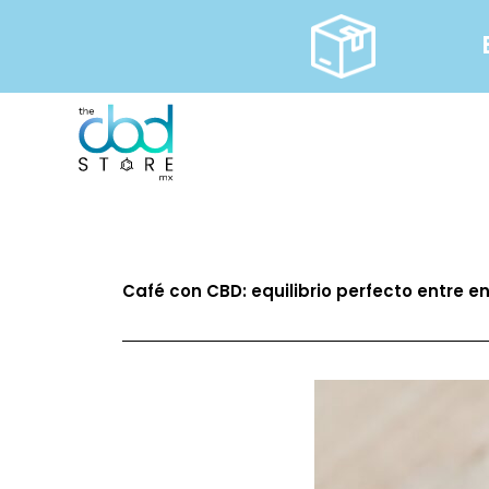
Ir
al
contenido
Café con CBD: equilibrio perfecto entre en