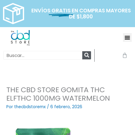
Ir
al
ENVÍOS
GRATIS
EN COMPRAS MAYORES
DE $1,800
contenido
Me
Search
Carr
THE CBD STORE GOMITA THC
ELFTHC 1000MG WATERMELON
Por
thecbdstoremx
/
6 febrero, 2026