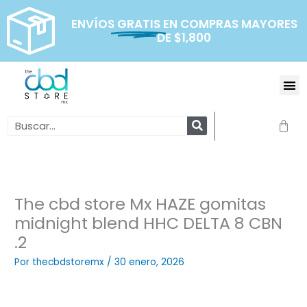
Ir
al
ENVÍOS
GRATIS
EN COMPRAS MAYORES
DE $1,800
contenido
Me
Search
Carr
The cbd store Mx HAZE gomitas
midnight blend HHC DELTA 8 CBN
.2
Por
thecbdstoremx
/
30 enero, 2026