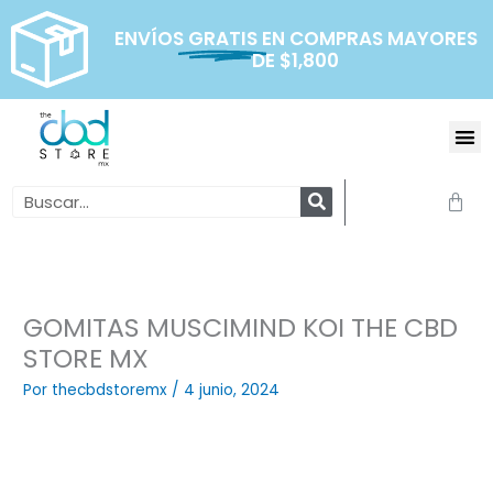
Ir
al
ENVÍOS
GRATIS
EN COMPRAS MAYORES
DE $1,800
contenido
Me
Search
Carr
GOMITAS MUSCIMIND KOI THE CBD
STORE MX
Por
thecbdstoremx
/
4 junio, 2024