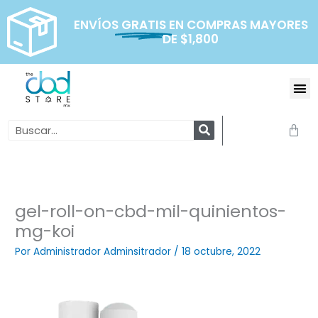
Ir
al
ENVÍOS
GRATIS
EN COMPRAS MAYORES
DE $1,800
contenido
Me
Search
Carr
gel-roll-on-cbd-mil-quinientos-
mg-koi
Por
Administrador Adminsitrador
/
18 octubre, 2022