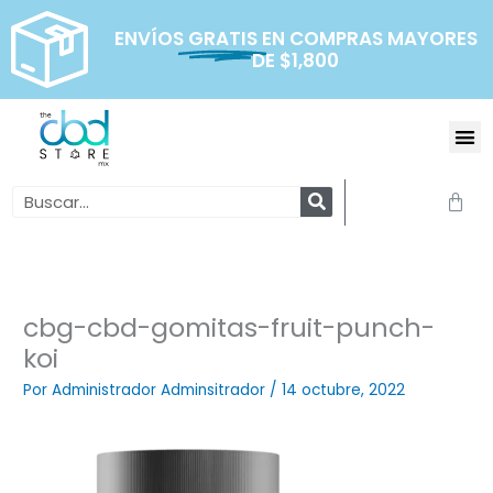
Ir
al
ENVÍOS
GRATIS
EN COMPRAS MAYORES
DE $1,800
contenido
Me
Search
Carr
cbg-cbd-gomitas-fruit-punch-
koi
Por
Administrador Adminsitrador
/
14 octubre, 2022