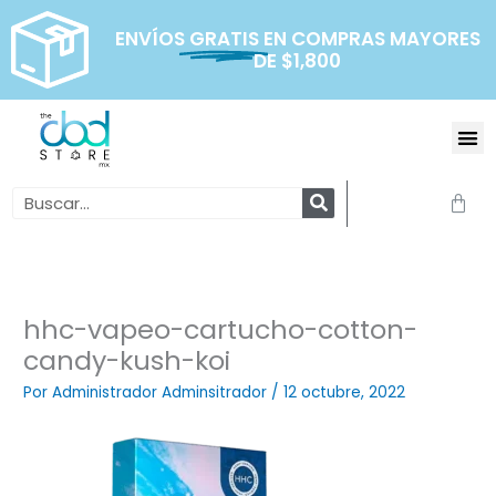
Ir
al
ENVÍOS
GRATIS
EN COMPRAS MAYORES
DE $1,800
contenido
Me
Search
Carr
hhc-vapeo-cartucho-cotton-
candy-kush-koi
Por
Administrador Adminsitrador
/
12 octubre, 2022