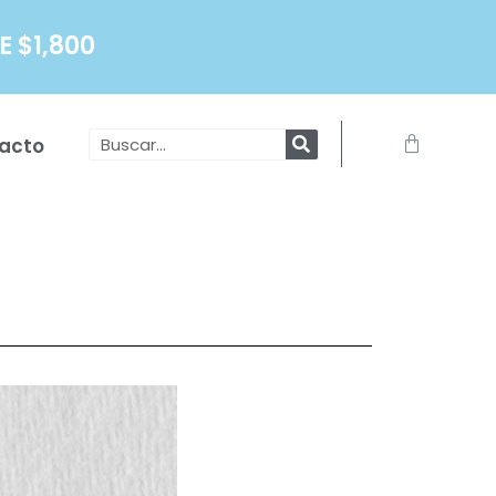
 $1,800
Search
Carrito
acto